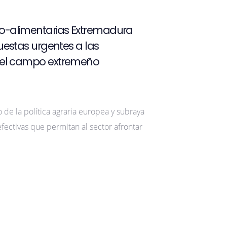
o-alimentarias Extremadura
puestas urgentes a las
 del campo extremeño
o de la política agraria europea y subraya
ectivas que permitan al sector afrontar