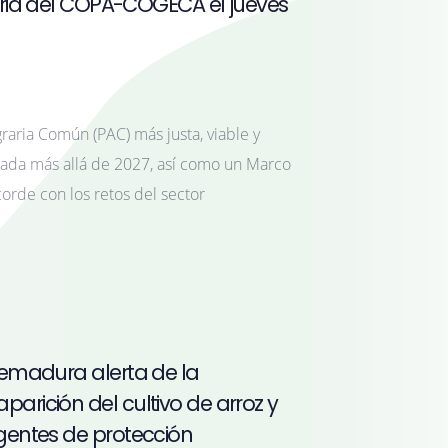
aria del COPA-COGECA el jueves
raria Común (PAC) más justa, viable y
ada más allá de 2027, así como un Marco
corde con los retos del sector
remadura alerta de la
rición del cultivo de arroz y
gentes de protección