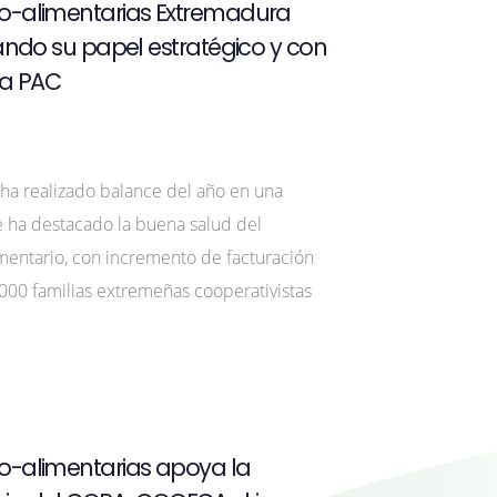
o-alimentarias Extremadura
zando su papel estratégico y con
ura PAC
 ha realizado balance del año en una
 ha destacado la buena salud del
mentario, con incremento de facturación
000 familias extremeñas cooperativistas
o-alimentarias apoya la