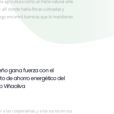
 la agricultura como un freno natural ante
: allí donde había fincas cultivadas y
ego encontró barreras que le impidieron
ño gana fuerza con el
to de ahorro energético del
o Viñaoliva
ir a las cooperativas, y a los socios en sus