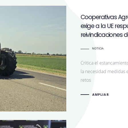
Cooperativas Agr
exige a la UE res
reivindicaciones
NOTICIA
Critica el estancamient
la necesidad medidas ef
retos
AMPLIAR