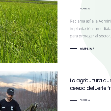
NOTICIA
Reclama así a la Admini
implantación inmediata
para proteger al sector.
AMPLIAR
La agricultura que
cereza del Jerte fr
NOTICIA