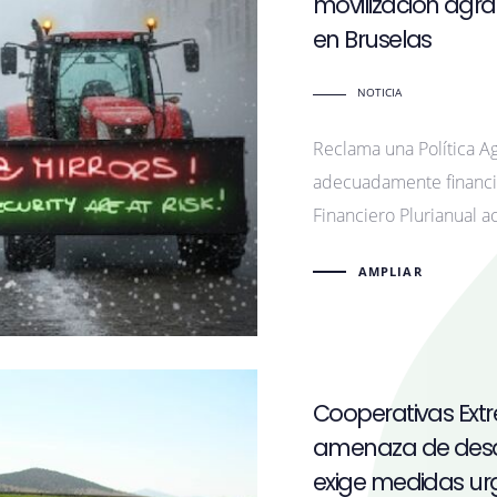
movilización agr
en Bruselas
NOTICIA
Reclama una Política Ag
adecuadamente financi
Financiero Plurianual a
AMPLIAR
Cooperativas Ext
amenaza de desapa
exige medidas ur