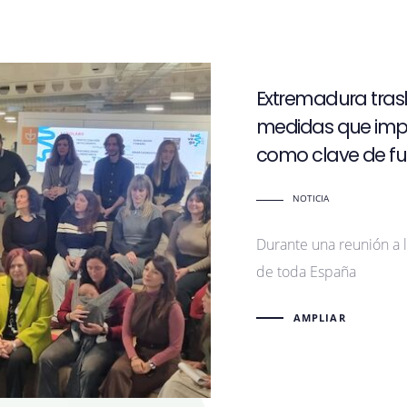
Extremadura trasl
medidas que impu
como clave de fut
NOTICIA
Durante una reunión a l
de toda España
AMPLIAR