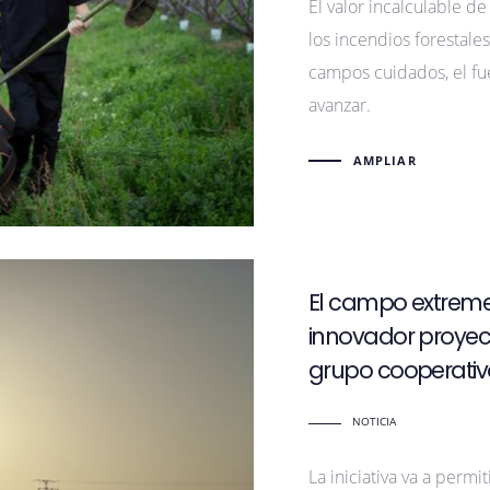
El valor incalculable de
los incendios forestales
campos cuidados, el fu
avanzar.
AMPLIAR
El campo extreme
innovador proyec
grupo cooperativ
NOTICIA
La iniciativa va a permit