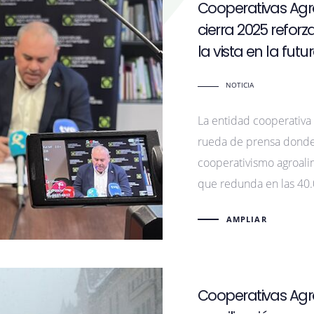
Cooperativas Agr
cierra 2025 refor
la vista en la fut
NOTICIA
La entidad cooperativa
rueda de prensa donde
cooperativismo agroali
que redunda en las 40.
AMPLIAR
Cooperativas Agr