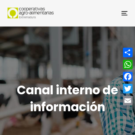
Nav
Compa
What
Canal interno de
Face
Twitt
información
Email