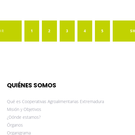
OR
1
2
3
4
5
SI
QUIÉNES SOMOS
Qué es Cooperativas Agroalimentarias Extremadura
Misión y Objetivos
¿Dónde estamos?
Órganos
Organigrama