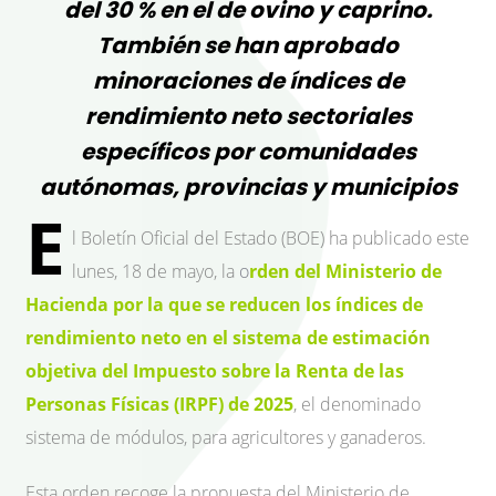
del 30 % en el de ovino y caprino.
También se han aprobado
minoraciones de índices de
rendimiento neto sectoriales
específicos por comunidades
autónomas, provincias y municipios
E
l Boletín Oficial del Estado (BOE) ha publicado este
lunes, 18 de mayo, la
o
rden del Ministerio de
Hacienda por la que se reducen los índices de
rendimiento neto en el sistema de estimación
objetiva del Impuesto sobre la Renta de las
Personas Físicas (IRPF) de 2025
, el denominado
sistema de módulos, para agricultores y ganaderos.
Esta orden recoge la propuesta del Ministerio de