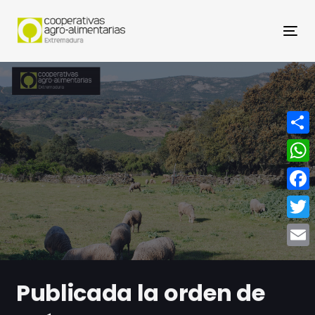
Nav
Compa
What
Face
Twitt
Email
Publicada la orden de