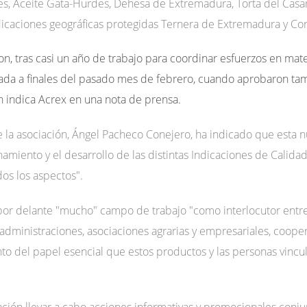
res, Aceite Gata-Hurdes, Dehesa de Extremadura, Torta del Casa
ndicaciones geográficas protegidas Ternera de Extremadura y C
n, tras casi un año de trabajo para coordinar esfuerzos en mate
da a finales del pasado mes de febrero, cuando aprobaron tamb
n indica Acrex en una nota de prensa.
 la asociación, Ángel Pacheco Conejero, ha indicado que esta
amiento y el desarrollo de las distintas Indicaciones de Calida
os los aspectos".
 por delante "mucho" campo de trabajo "como interlocutor entre 
ministraciones, asociaciones agrarias y empresariales, cooperat
o del papel esencial que estos productos y las personas vincula
ción llevar a cabo acciones informativas y promocionales conjun