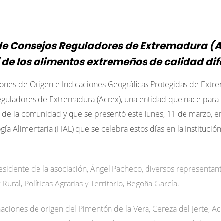
de Consejos Reguladores de Extremadura (Ac
 de los alimentos extremeños de calidad di
nes de Origen e Indicaciones Geográficas Protegidas de Extre
guladores de Extremadura (Acrex), una entidad que nace para se
 de la comunidad y que se presentó este lunes, 11 de marzo, en 
gía Alimentaria (FIAL) que se celebra estos días en la Instituci
residente de la asociación, Ángel Pacheco, diversos representan
ural, Políticas Agrarias y Territorio, Begoña García.
naciones de origen del Pimentón de la Vera, Cereza del Jerte, A