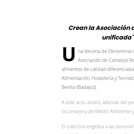
Crean la Asociación 
unificada"
U
na decena de Denominacio
Asociación de Consejos Re
alimentos de calidad diferenciada
Alimentación, Hostelería y Tecnolo
Benito (Badajoz).
A este acto, asistió, además del p
la consejera de Medio Ambiente y R
El colectivo engloba a las denomi