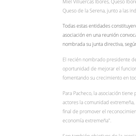
Miel Villuercas Ibores, Queso Ibo
Queso de la Serena, junto a las i
Todas estas entidades constituyero
asociación en una reunión convoca
nombrada su junta directiva, segú
El recién nombrado presidente de
oportunidad de mejorar el funcion
fomentando su crecimiento en tod
Para Pacheco, la asociación tiene
actores la comunidad extremeña, ad
final de promover el reconocimient
economía extremeña".
Son también objetivos de la asocia