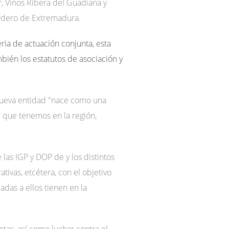
r, Vinos Ribera del Guadiana y
ordero de Extremadura.
ria de actuación conjunta, esta
ién los estatutos de asociación y
 nueva entidad "nace como una
d que tenemos en la región,
las IGP y DOP de y los distintos
ivas, etcétera, con el objetivo
das a ellos tienen en la
tas, así como luchar contra el