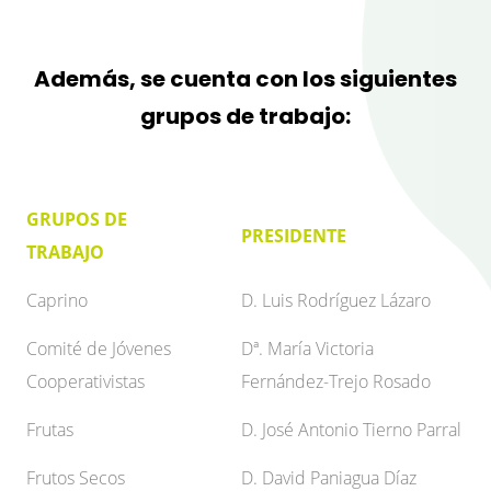
Además, se cuenta con los siguientes
grupos de trabajo:
GRUPOS DE
PRESIDENTE
TRABAJO
Caprino
D. Luis Rodríguez Lázaro
Comité de Jóvenes
Dª. María Victoria
Cooperativistas
Fernández-Trejo Rosado
Frutas
D. José Antonio Tierno Parral
Frutos Secos
D. David Paniagua Díaz