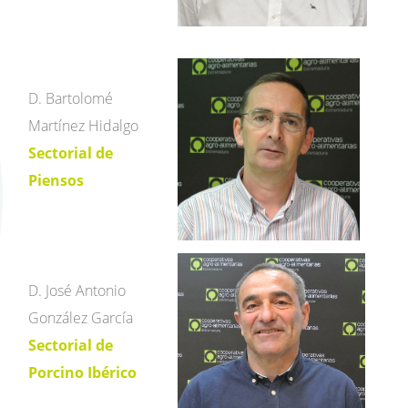
D. Bartolomé
Martínez Hidalgo
Sectorial de
Piensos
D. José Antonio
González García
Sectorial de
Porcino Ibérico