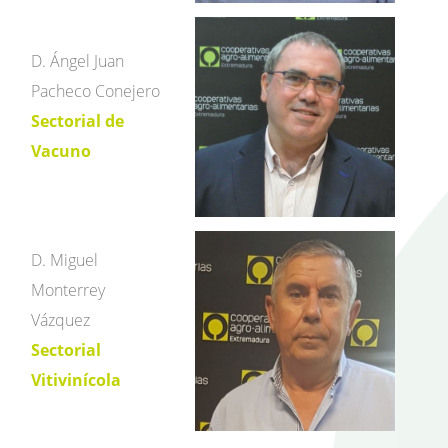
D. Ángel Juan
Pacheco Conejero
Sectorial de
Vacuno
D. Miguel
Monterrey
Vázquez
Sectorial
Vitivinícola