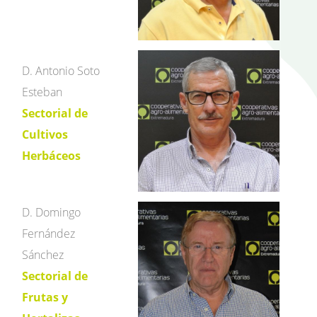
D. Antonio Soto
Esteban
Sectorial de
Cultivos
Herbáceos
D. Domingo
Fernández
Sánchez
Sectorial de
Frutas y