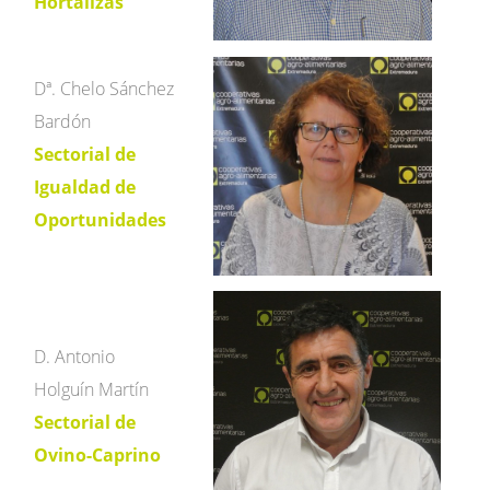
Hortalizas
Dª. Chelo Sánchez
Bardón
Sectorial de
Igualdad de
Oportunidades
D. Antonio
Holguín Martín
Sectorial de
Ovino-Caprino