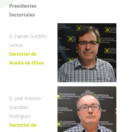
Presidentes
Sectoriales
D. Fabián Gordillo
Lemus
Sectorial de
Aceite de Oliva
D. José Antonio
González
Rodríguez
Sectorial de