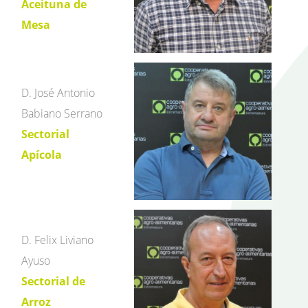
Aceituna de
Mesa
D. José Antonio
Babiano Serrano
Sectorial
Apícola
D. Felix Liviano
Ayuso
Sectorial de
Arroz