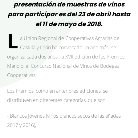
presentación de muestras de vinos
para participar es del 23 de abril hasta
el 11 de mayo de 2018.
L
a Unión Regional de Cooperativas Agrarias de
Castilla y León ha convocado un año más -se
organiza cada dos años- la XVII edición de los Premios
Manojo, el Concurso Nacional de Vinos de Bodegas
Cooperativas.
Los Premios, como en anteriores ediciones, se
distribuyen en diferentes categorías, que son:
- Blancos Jóvenes (vinos blancos secos de las añadas
2017 y 2016),