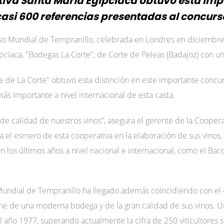
ativa Santa María Egipciaca obtuvo esta impo
casi 600 referencias presentadas al concurs
so Mundial de Tempranillo, celebrada en Londres en diciembre
pciaca, "Bodegas La Corte", de Corte de Peleas (Badajoz) con u
e de La Corte" obtuvo esta distinción en este importante concur
más importante a nivel internacional de esta casta.
de calidad de nuestros vinos”, asegura el gerente de la Coopera
a el esmero de esta cooperativa en la elaboración de sus vinos,
os últimos años a nivel nacional e internacional, como el Baco
undial de Tempranillo ha llegado además coincidiendo con el 4
e de una moderna bodega y de la gran calidad de sus vinos. Un 
l año 1977, superando actualmente la cifra de 250 viticultores 