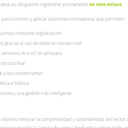
rativa, es obligatorio registrarse previamente
en este enlace
.
 para conocer y aplicar soluciones innovadoras que permiten:
uctivos mediante digitalización
s gracias al uso de datos en tiempo real
sensores, IA e IoT en almazara
roducto final
l y los contaminantes
ética e hídrica
tivos y una gestión más inteligente
objetivo mejorar la competitividad y sostenibilidad del sector
 procesos en toda la cadena de valor y mediante la generación, v