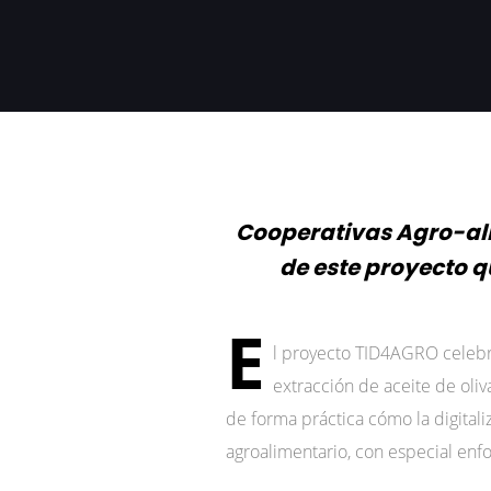
Cooperativas Agro-ali
de este proyecto q
E
l proyecto TID4AGRO celebra
extracción de aceite de oliv
de forma práctica cómo la digital
agroalimentario, con especial enf