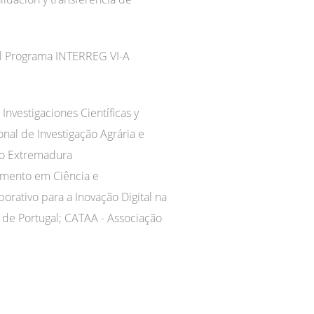
del Programa INTERREG VI-A
Investigaciones Científicas y
nal de Investigação Agrária e
rio Extremadura
vimento em Ciência e
rativo para a Inovação Digital na
 de Portugal; CATAA - Associação