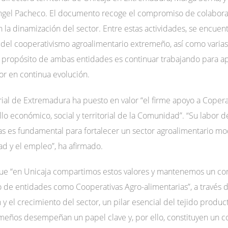
ngel Pacheco. El documento recoge el compromiso de colaborar
la dinamización del sector. Entre estas actividades, se encuent
d del cooperativismo agroalimentario extremeño, así como varia
El propósito de ambas entidades es continuar trabajando para a
or en continua evolución.
orial de Extremadura ha puesto en valor “el firme apoyo a Copera
llo económico, social y territorial de la Comunidad”. “Su labor 
s es fundamental para fortalecer un sector agroalimentario mo
d y el empleo”, ha afirmado.
que “en Unicaja compartimos estos valores y mantenemos un c
 de entidades como Cooperativas Agro-alimentarias”, a través 
n y el crecimiento del sector, un pilar esencial del tejido produ
meños desempeñan un papel clave y, por ello, constituyen un col