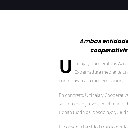
Ambas entidades
cooperativi
U
nicaja y Cooperativas Agr
Extremadura mediante una 
contribuyan a la modernización, co
En concreto, Unicaja y Cooperativ
suscrito este jueves, en el marco 
Benito (Badajoz) desde ayer, 28 d
El convenio ha sido firmado por la