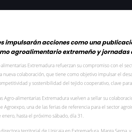
 impulsarán acciones como una publicació
smo agroalimentario extremeño y jornadas 
o-alimentarias Extremadura refuerzan su compromiso con el sec
nueva colaboración, que tiene como objetivo impulsar el desar
mpetitividad y sostenibilidad del tejido cooperativo, clave para
as Agro-alimentarias Extremadura vuelven a sellar su colaboraci
de Agroexpo, una de las ferias de referencia para el sector agro
e enero, hasta el próximo sábado, día 31.
 directora territorial de Unicaja en Extremadura, Marga Serna, 