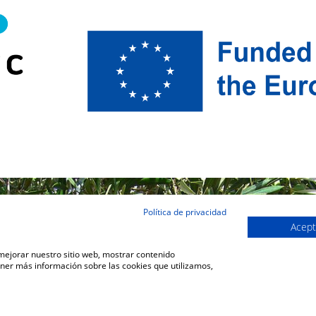
Política de privacidad
Acept
 mejorar nuestro sitio web, mostrar contenido
ener más información sobre las cookies que utilizamos,