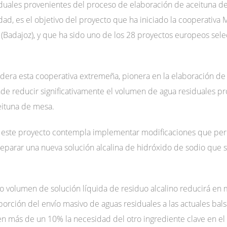
siduales provenientes del proceso de elaboración de aceituna d
lidad, es el objetivo del proyecto que ha iniciado la cooperativa
s (Badajoz), y que ha sido uno de los 28 proyectos europeos sele
lidera esta cooperativa extremeña, pionera en la elaboración d
nde reducir significativamente el volumen de agua residuales p
eituna de mesa.
este proyecto contempla implementar modificaciones que permit
parar una nueva solución alcalina de hidróxido de sodio que s
mo volumen de solución líquida de residuo alcalino reducirá e
rción del envío masivo de aguas residuales a las actuales bals
en más de un 10% la necesidad del otro ingrediente clave en e