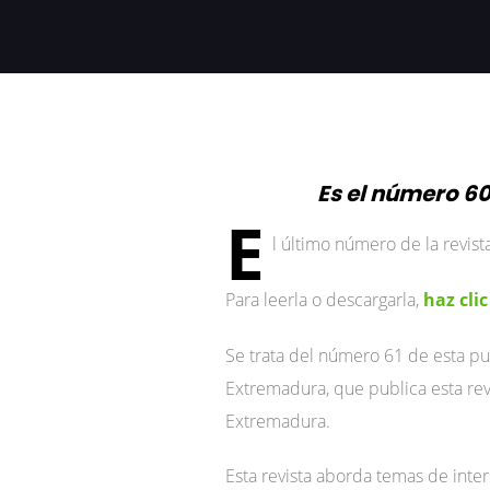
Es el número 60
E
l último número de la revis
Para leerla o descargarla,
haz clic
Se trata del número 61 de esta pu
Extremadura, que publica esta rev
Extremadura.
Esta revista aborda temas de inte