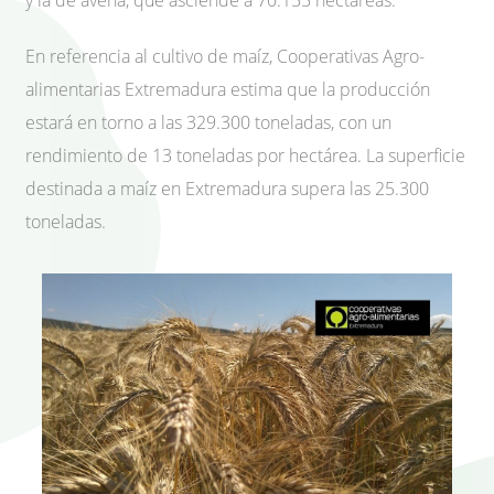
y la de avena, que asciende a 70.155 hectáreas.
En referencia al cultivo de maíz, Cooperativas Agro-
alimentarias Extremadura estima que la producción
estará en torno a las 329.300 toneladas, con un
rendimiento de 13 toneladas por hectárea. La superficie
destinada a maíz en Extremadura supera las 25.300
toneladas.