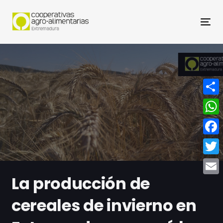
Nav
Compa
What
Face
Twitt
La producción de
Email
cereales de invierno en