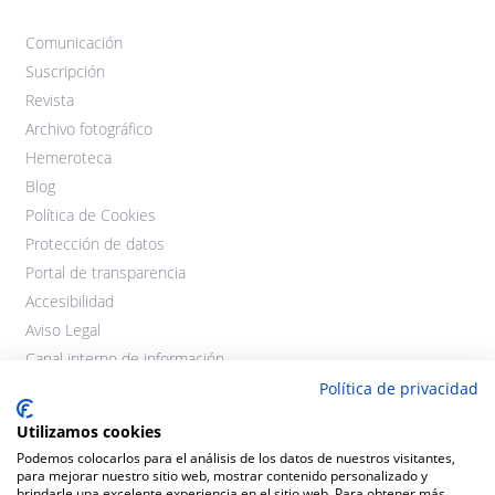
Comunicación
Suscripción
Revista
Archivo fotográfico
Hemeroteca
Blog
Política de Cookies
Protección de datos
Portal de transparencia
Accesibilidad
Aviso Legal
Canal interno de información
Política de privacidad
Utilizamos cookies
Podemos colocarlos para el análisis de los datos de nuestros visitantes,
para mejorar nuestro sitio web, mostrar contenido personalizado y
brindarle una excelente experiencia en el sitio web. Para obtener más