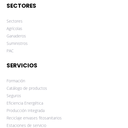
SECTORES
Sectores
Agrícolas
Ganaderos
Suministros
PAC
SERVICIOS
Formación
Catálogo de productos
Seguros
Eficiencia Energética
Producción Integrada
Reciclaje envases fitosanitarios
Estaciones de servicio