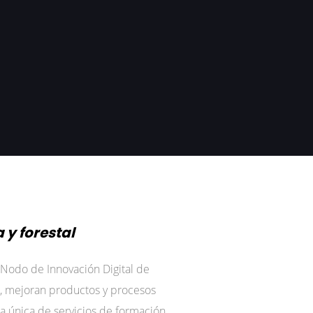
 y forestal
l Nodo de Innovación Digital de
an, mejoran productos y procesos
la única de servicios de formación,