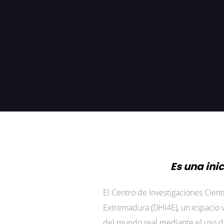
Es una ini
El Centro de Investigaciones Cien
Extremadura (DHI4E), un espacio v
del mundo real mediante el uso de 