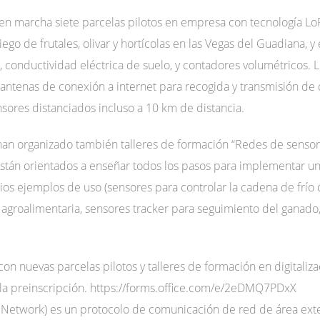
en marcha siete parcelas pilotos en empresa con tecnología L
iego de frutales, olivar y hortícolas en las Vegas del Guadiana, y
conductividad eléctrica de suelo, y contadores volumétricos. 
(antenas de conexión a internet para recogida y transmisión de 
nsores distanciados incluso a 10 km de distancia.
han organizado también talleres de formación “Redes de sensor
res están orientados a enseñar todos los pasos para implementa
ios ejemplos de uso (sensores para controlar la cadena de frío 
ia agroalimentaria, sensores tracker para seguimiento del ganado,
 con nuevas parcelas pilotos y talleres de formación en digitaliz
 la preinscripción. https://forms.office.com/e/2eDMQ7PDxX
etwork) es un protocolo de comunicación de red de área exte