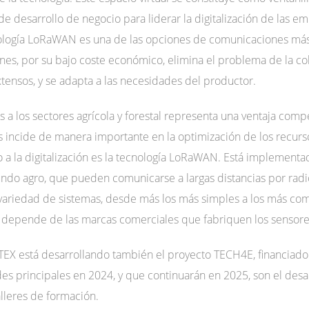
s de desarrollo de negocio para liderar la digitalización de las
ología LoRaWAN es una de las opciones de comunicaciones más 
azones, por su bajo coste económico, elimina el problema de la c
xtensos, y se adapta a las necesidades del productor.
s a los sectores agrícola y forestal representa una ventaja compe
 incide de manera importante en la optimización de los recurs
lto a la digitalización es la tecnología LoRaWAN. Está implement
ndo agro, que pueden comunicarse a largas distancias por radi
 variedad de sistemas, desde más los más simples a los más comp
depende de las marcas comerciales que fabriquen los sensore
YTEX está desarrollando también el proyecto TECH4E, financiado
es principales en 2024, y que continuarán en 2025, son el desar
alleres de formación.