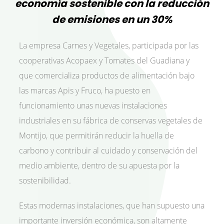
economía sostenible con la reducción
de emisiones en un 30%
La empresa Carnes y Vegetales, participada por las
cooperativas Acopaex y Tomates del Guadiana y
que comercializa productos de alimentación bajo
las marcas Apis y Fruco, ha puesto en
funcionamiento unas nuevas instalaciones
industriales en su fábrica de conservas vegetales de
Montijo, que permitirán reducir la huella de
carbono y contribuir al cuidado y conservación del
medio ambiente, dentro de su apuesta por la
sostenibilidad.
Estas modernas instalaciones, que han supuesto una
importante inversión económica, son altamente