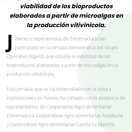
viabilidad de los bioproductos
elaborados a partir de microalgas en
la producción vitivinícola.
J
óvenes cooperativistas de Extremadura han
participado en la jornada demostrativa del Grupo
Operativo Algavid, que estudia la viabilidad de los
bioproductos elaborados a partir de microalgas en la
producción vitivinícola.
Esta jornada, que se ha desarrollado con la visita a
explotaciones en Toledo, ha contado con la asistencia de
representantes de Cooperativas Agro-alimentarias
Extremadura, Cooperativas Agro-alimentarias Andalucía
y Cooperativas Agro-alimentarias Castilla La Mancha.