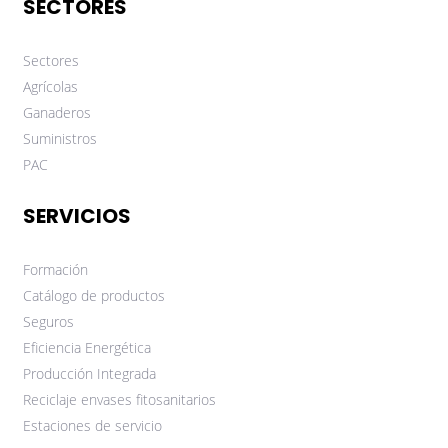
SECTORES
Sectores
Agrícolas
Ganaderos
Suministros
PAC
SERVICIOS
Formación
Catálogo de productos
Seguros
Eficiencia Energética
Producción Integrada
Reciclaje envases fitosanitarios
Estaciones de servicio