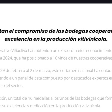
tan el compromiso de las bodegas cooperati
excelencia en la producción vitivinícola.
ativo Viñaoliva han obtenido un extraordinario reconocimiento
a 2024, que ha posicionado a 16 vinos de nuestras cooperativas 
l 29 de febrero al 2 de marzo, este certamen nacional ha contad
endo a un panel de cata compuesto por destacados expertos en
es del sector.
ción, un total de 16 medallas a los vinos de las bodegas que fo
su excelencia y dedicación en la producción vitivinícola.