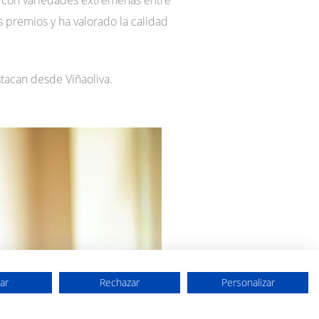
s con variedades extremeñas entre
 premios y ha valorado la calidad
tacan desde Viñaoliva.
ar
Rechazar
Personalizar