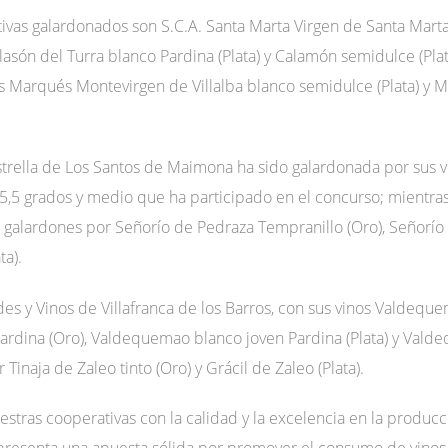
ivas galardonados son S.C.A. Santa Marta Virgen de Santa Marta 
asón del Turra blanco Pardina (Plata) y Calamón semidulce (Plat
nos Marqués Montevirgen de Villalba blanco semidulce (Plata) y 
strella de Los Santos de Maimona ha sido galardonada por sus vi
e 5,5 grados y medio que ha participado en el concurso; mientra
galardones por Señorío de Pedraza Tempranillo (Oro), Señorío d
ta).
s y Vinos de Villafranca de los Barros, con sus vinos Valdeque
rdina (Oro), Valdequemao blanco joven Pardina (Plata) y Val
r Tinaja de Zaleo tinto (Oro) y Grácil de Zaleo (Plata).
stras cooperativas con la calidad y la excelencia en la producció