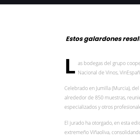
Estos galardones resal
L
as bodegas del grupo cooper
Nacional de Vinos, VinEspañ
Celebrado en Jumilla (Murcia), de
alrededor de 850 muestras, reuni
especializados y otros profesional
El jurado ha otorgado, en esta edi
extremeño Viñaoliva, consolidando 