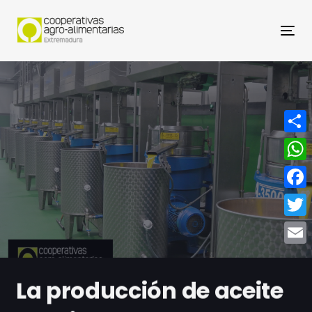
Nav
Compa
What
Face
Twitt
Email
La producción de aceite