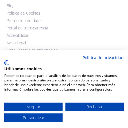
Blog
Política de Cookies
Protección de datos
Portal de transparencia
Accesibilidad
Aviso Legal
Canal interno de información
Política de privacidad
Utilizamos cookies
Podemos colocarlos para el análisis de los datos de nuestros visitantes,
para mejorar nuestro sitio web, mostrar contenido personalizado y
brindarle una excelente experiencia en el sitio web. Para obtener más
información sobre las cookies que utilizamos, abra la configuración.
©2021 Cooperativas Agroalimentarias Extremadura. Todos los
derechos reservados.
Aceptar
Rechazar
Personalizar
Diseño y desarrollo:
THE
GECO
COMPANY