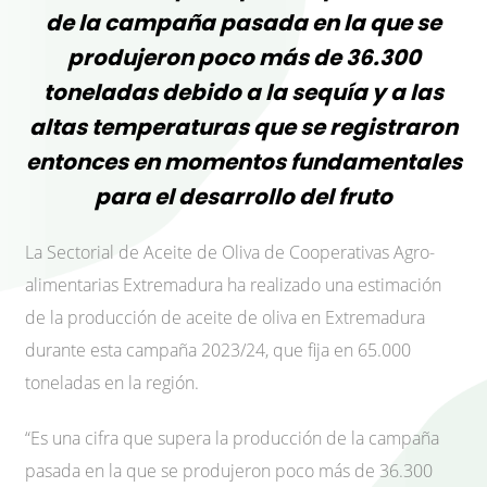
de la campaña pasada en la que se
produjeron poco más de 36.300
toneladas debido a la sequía y a las
altas temperaturas que se registraron
entonces en momentos fundamentales
para el desarrollo del fruto
La Sectorial de Aceite de Oliva de Cooperativas Agro-
alimentarias Extremadura ha realizado una estimación
de la producción de aceite de oliva en Extremadura
durante esta campaña 2023/24, que fija en 65.000
toneladas en la región.
“Es una cifra que supera la producción de la campaña
pasada en la que se produjeron poco más de 36.300