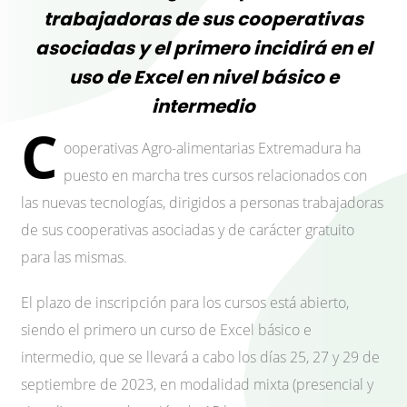
trabajadoras de sus cooperativas
asociadas y el primero incidirá en el
uso de Excel en nivel básico e
intermedio
C
ooperativas Agro-alimentarias Extremadura ha
puesto en marcha tres cursos relacionados con
las nuevas tecnologías, dirigidos a personas trabajadoras
de sus cooperativas asociadas y de carácter gratuito
para las mismas.
El plazo de inscripción para los cursos está abierto,
siendo el primero un curso de Excel básico e
intermedio, que se llevará a cabo los días 25, 27 y 29 de
septiembre de 2023, en modalidad mixta (presencial y