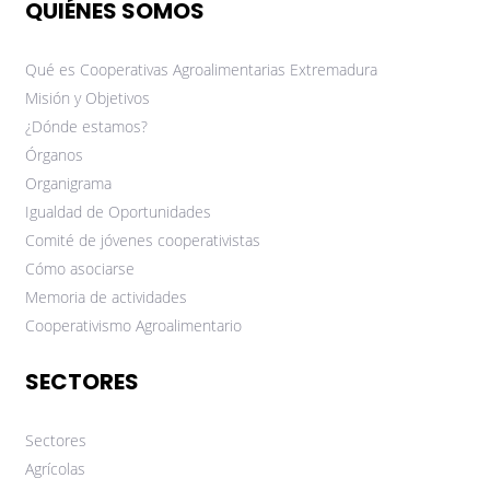
QUIÉNES SOMOS
Qué es Cooperativas Agroalimentarias Extremadura
Misión y Objetivos
¿Dónde estamos?
Órganos
Organigrama
Igualdad de Oportunidades
Comité de jóvenes cooperativistas
Cómo asociarse
Memoria de actividades
Cooperativismo Agroalimentario
SECTORES
Sectores
Agrícolas