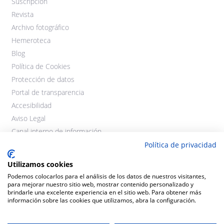
Suscripción
Revista
Archivo fotográfico
Hemeroteca
Blog
Política de Cookies
Protección de datos
Portal de transparencia
Accesibilidad
Aviso Legal
Canal interno de información
Política de privacidad
Utilizamos cookies
Podemos colocarlos para el análisis de los datos de nuestros visitantes,
para mejorar nuestro sitio web, mostrar contenido personalizado y
brindarle una excelente experiencia en el sitio web. Para obtener más
información sobre las cookies que utilizamos, abra la configuración.
©2021 Cooperativas Agroalimentarias Extremadura. Todos los