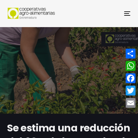
Nav
Compa
What
Face
Twitt
Email
Se estima una reducción