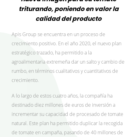
triturando, poniendo en valor la
calidad del producto
Apis Group se encuentra en un proceso de
crecimiento positivo. En el año 2020, el nuevo plan
estratégico trazado, ha permitido a la
agroalimentaria extremeña dar un salto y cambio de
rumbo, en términos cualitativos y cuantitativos de
crecimiento.
A lo largo de estos cuatro años, la compañía ha
destinado diez millones de euros de inversión a
incrementar su capacidad de procesado de tomate
natural. Este plan ha permitido duplicar la recogida
de tomate en campaña, pasando de 40 millones de