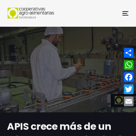
Nav
Compa
What
Face
Twitt
Email
APIS crece más de un