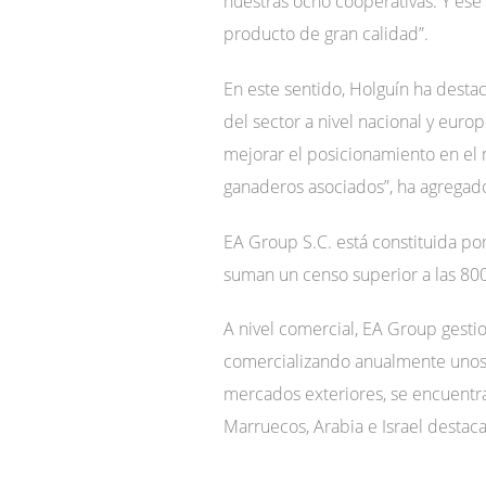
nuestras ocho cooperativas. Y ese
producto de gran calidad”.
En este sentido, Holguín ha dest
del sector a nivel nacional y euro
mejorar el posicionamiento en el
ganaderos asociados”, ha agregad
EA Group S.C. está constituida p
suman un censo superior a las 800
A nivel comercial, EA Group gesti
comercializando anualmente unos 4
mercados exteriores, se encuentran
Marruecos, Arabia e Israel destaca