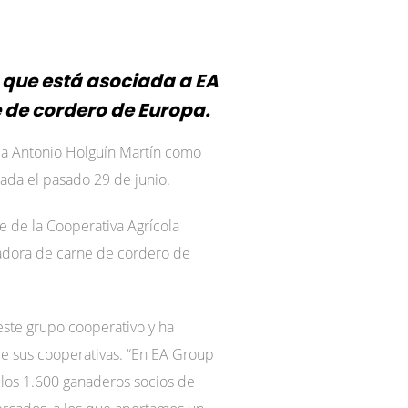
 que está asociada a EA
 de cordero de Europa.
 a Antonio Holguín Martín como
rada el pasado 29 de junio.
e de la Cooperativa Agrícola
adora de carne de cordero de
ste grupo cooperativo y ha
de sus cooperativas. “En EA Group
 los 1.600 ganaderos socios de