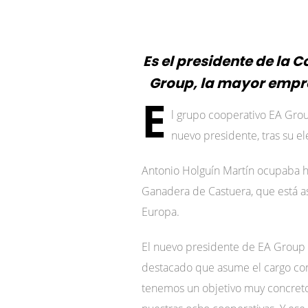
Es el presidente de la
Group, la mayor empre
E
l grupo cooperativo EA Grou
nuevo presidente, tras su e
Antonio Holguín Martín ocupaba ha
Ganadera de Castuera, que está a
Europa.
El nuevo presidente de EA Group 
destacado que asume el cargo con 
tenemos un objetivo muy concreto.