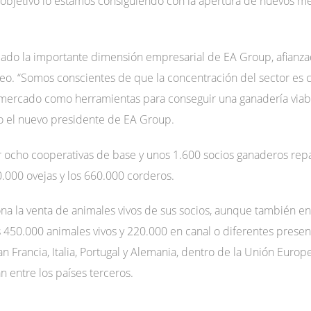
 objetivo lo estamos consiguiendo con la apertura de nuevos m
acado la importante dimensión empresarial de EA Group, afianz
peo. “Somos conscientes de que la concentración del sector es c
 mercado como herramientas para conseguir una ganadería viabl
o el nuevo presidente de EA Group.
or ocho cooperativas de base y unos 1.600 socios ganaderos rep
.000 ovejas y los 660.000 corderos.
ona la venta de animales vivos de sus socios, aunque también en
50.000 animales vivos y 220.000 en canal o diferentes present
 Francia, Italia, Portugal y Alemania, dentro de la Unión Europe
n entre los países terceros.