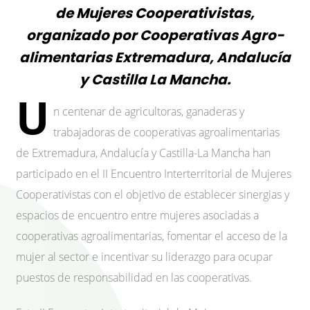
de Mujeres Cooperativistas,
organizado por Cooperativas Agro-
alimentarias Extremadura, Andalucía
y Castilla La Mancha.
U
n centenar de agricultoras, ganaderas y
trabajadoras de cooperativas agroalimentarias
de Extremadura, Andalucía y Castilla-La Mancha han
participado en el II Encuentro Interterritorial de Mujeres
Cooperativistas con el objetivo de establecer sinergias y
espacios de encuentro entre mujeres asociadas a
cooperativas agroalimentarias, fomentar el acceso de la
mujer al sector e incentivar su liderazgo para ocupar
puestos de responsabilidad en las cooperativas.