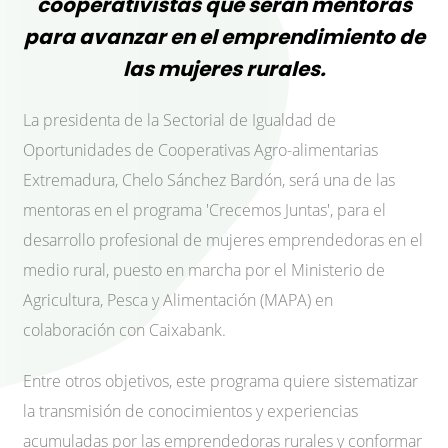
cooperativistas que serán mentoras
para avanzar en el emprendimiento de
las mujeres rurales.
La presidenta de la Sectorial de Igualdad de
Oportunidades de Cooperativas Agro-alimentarias
Extremadura, Chelo Sánchez Bardón, será una de las
mentoras en el programa 'Crecemos Juntas', para el
desarrollo profesional de mujeres emprendedoras en el
medio rural, puesto en marcha por el Ministerio de
Agricultura, Pesca y Alimentación (MAPA) en
colaboración con Caixabank.
Entre otros objetivos, este programa quiere sistematizar
la transmisión de conocimientos y experiencias
acumuladas por las emprendedoras rurales y conformar