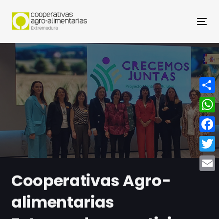
Nav
Compa
What
Face
Twitt
Cooperativas Agro-
Email
alimentarias