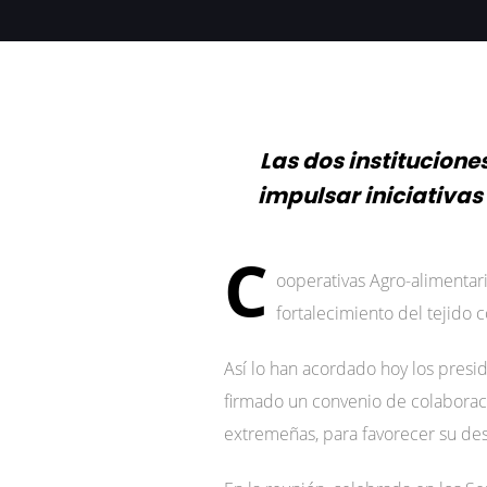
Las dos institucione
impulsar iniciativas
C
ooperativas Agro-alimentar
fortalecimiento del tejido
Así lo han acordado hoy los presi
firmado un convenio de colaboraci
extremeñas, para favorecer su des