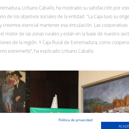
tremadura, Urbano Caballo, ha mostrado su satisfacción por es
o de los objetivos sociales de la entidad. “La Caja tuvo su ori
n y creemos esencial mantener esa vinculación. Las cooperativas
 motor de las zonas rurales y están en la base de nuestro sec
iones de la región. Y Caja Rural de Extremadura, como cooperat
ismo extremeño”, ha explicado Urbano Caballo.
Política de privacidad
Acept