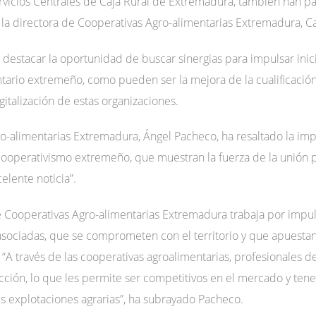
rvicios Centrales de Caja Rural de Extremadura, también han par
, y la directora de Cooperativas Agro-alimentarias Extremadura,
 destacar la oportunidad de buscar sinergias para impulsar inici
tario extremeño, como pueden ser la mejora de la cualificación
gitalización de estas organizaciones.
o-alimentarias Extremadura, Ángel Pacheco, ha resaltado la imp
ooperativismo extremeño, que muestran la fuerza de la unión par
elente noticia”.
e Cooperativas Agro-alimentarias Extremadura trabaja por impu
sociadas, que se comprometen con el territorio y que apuestan 
 “A través de las cooperativas agroalimentarias, profesionales de
ción, lo que les permite ser competitivos en el mercado y tener
us explotaciones agrarias”, ha subrayado Pacheco.