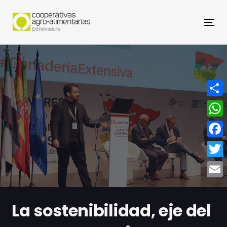
Nav
Compa
What
Face
Twitt
Email
La sostenibilidad, eje del