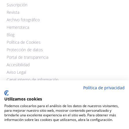
Suscripción
Revista
Archivo fotográfico
Hemeroteca
Blog
Política de Cookies
Protección de datos
Portal de transparencia
Accesibilidad
Aviso Legal
Canal interno de información
Política de privacidad
Utilizamos cookies
Podemos colocarlos para el análisis de los datos de nuestros visitantes,
para mejorar nuestro sitio web, mostrar contenido personalizado y
brindarle una excelente experiencia en el sitio web. Para obtener más
información sobre las cookies que utilizamos, abra la configuración.
©2021 Cooperativas Agroalimentarias Extremadura. Todos los