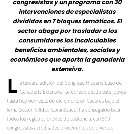
congresistas y un programa con 30
intervenciones de especialistas
divididas en 7 bloques temáticos. El
sector aboga por trasladar a los
consumidores los incalculables
beneficios ambientales, sociales y
económicos que aporta la ganadería
extensiva.
L
a tercera edición del Congreso Hispano-Luso de
Ganadería Extensiva, celebrado desde este jueves
hasta hoy viernes, 2 de diciembre, en Cáceres bajo el
lema ‘Sostenibilidad Garantizada’, ha conseguido batir
todos los registros previos de asistencia, con 500
congresistas acreditados procedentes de diversos