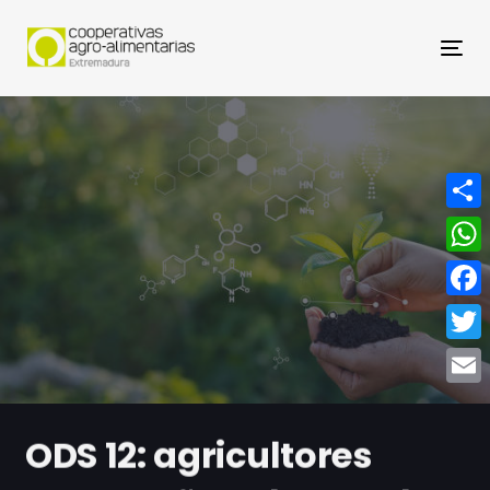
Nav
Compa
What
Face
Twitt
Email
ODS 12: agricultores