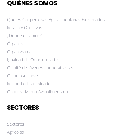
QUIÉNES SOMOS
Qué es Cooperativas Agroalimentarias Extremadura
Misión y Objetivos
¿Dónde estamos?
Órganos
Organigrama
Igualdad de Oportunidades
Comité de jóvenes cooperativistas
Cómo asociarse
Memoria de actividades
Cooperativismo Agroalimentario
SECTORES
Sectores
Agrícolas