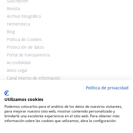
Suscripción
Revista
Archivo fotográfico
Hemeroteca
Blog
Política de Cookies
Protección de datos
Portal de transparencia
Accesibilidad
Aviso Legal
Canal interno de información
Política de privacidad
Utilizamos cookies
Podemos colocarlos para el análisis de los datos de nuestros visitantes,
para mejorar nuestro sitio web, mostrar contenido personalizado y
brindarle una excelente experiencia en el sitio web. Para obtener más
información sobre las cookies que utilizamos, abra la configuración.
©2021 Cooperativas Agroalimentarias Extremadura. Todos los