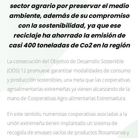
sector agrario por preservar el medio
ambiente, además de su compromiso
con la sostenibilidad, ya que ese
reciclaje ha ahorrado la emisión de
casi 400 toneladas de Co2 en la región
La consecución del Objetivo de Desarrollo Sostenible
(ODS) 12 promueve garantizar modalidades de consumo
y producción sostenibles, una meta que las cooperativas
agroalimentarias extremeñas ya vienen alcanzando de la
mano de Cooperativas Agro-alimentarias Extremadura.
En este sentido, numerosas cooperativas asociadas a la
unión extremeña tienen implantado un sistema de
recogida de envases vacíos de productos fitosanitarios y