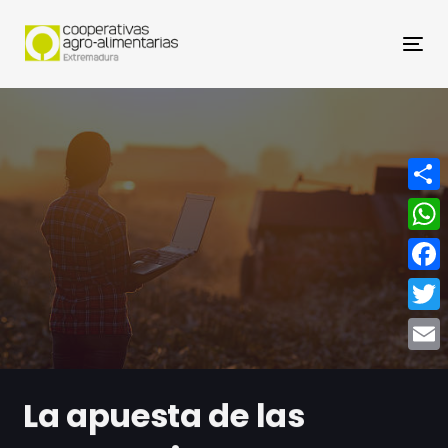
Nav
Compa
What
Face
Twitt
Email
La apuesta de las