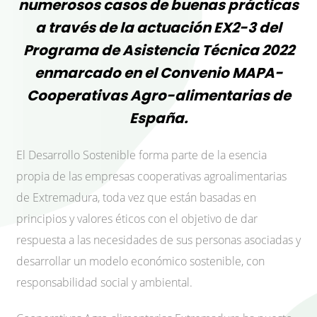
numerosos casos de buenas prácticas
a través de la actuación EX2-3 del
Programa de Asistencia Técnica 2022
enmarcado en el Convenio MAPA-
Cooperativas Agro-alimentarias de
España.
El Desarrollo Sostenible forma parte de la esencia
propia de las empresas cooperativas agroalimentarias
de Extremadura, toda vez que están basadas en
principios y valores éticos con el objetivo de dar
respuesta a las necesidades de sus personas asociadas y
desarrollar un modelo económico sostenible, con
responsabilidad social y ambiental.