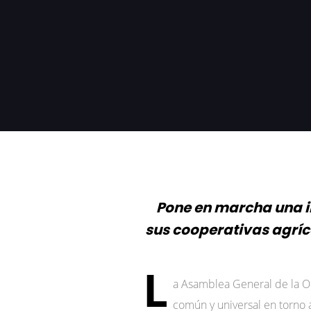
Pone en marcha una in
sus cooperativas agríc
L
a Asamblea General de la O
común y universal en torno 