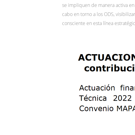
se impliquen de manera activa en e
cabo en torno a los ODS, visibiliz
consciente en esta línea estratégi