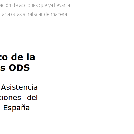
cación de acciones que ya llevan a
irar a otras a trabajar de manera