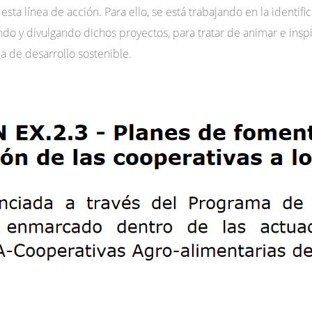
sta línea de acción. Para ello, se está trabajando en la identifi
ando y divulgando dichos proyectos, para tratar de animar e insp
ca de desarrollo sostenible.