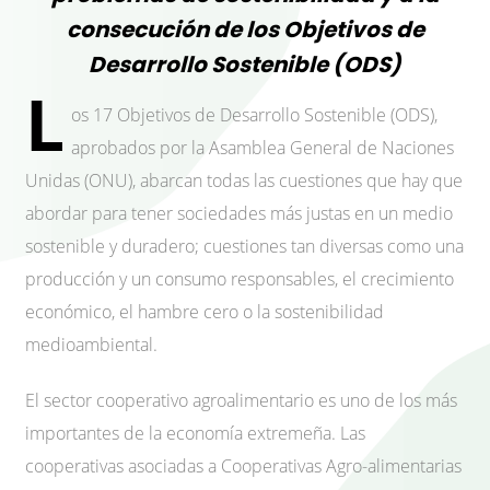
consecución de los Objetivos de
Desarrollo Sostenible (ODS)
L
os 17 Objetivos de Desarrollo Sostenible (ODS),
aprobados por la Asamblea General de Naciones
Unidas (ONU), abarcan todas las cuestiones que hay que
abordar para tener sociedades más justas en un medio
sostenible y duradero; cuestiones tan diversas como una
producción y un consumo responsables, el crecimiento
económico, el hambre cero o la sostenibilidad
medioambiental.
El sector cooperativo agroalimentario es uno de los más
importantes de la economía extremeña. Las
cooperativas asociadas a Cooperativas Agro-alimentarias