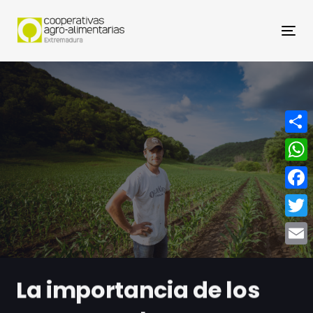
Nav
Compa
What
Face
Twitt
Email
La importancia de los