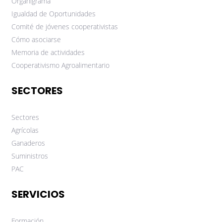
Organigrama
Igualdad de Oportunidades
Comité de jóvenes cooperativistas
Cómo asociarse
Memoria de actividades
Cooperativismo Agroalimentario
SECTORES
Sectores
Agrícolas
Ganaderos
Suministros
PAC
SERVICIOS
Formación