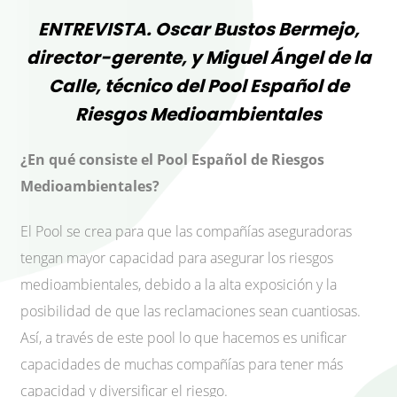
ENTREVISTA. Oscar Bustos Bermejo,
director-gerente, y Miguel Ángel de la
Calle, técnico del Pool Español de
Riesgos Medioambientales
¿En qué consiste el Pool Español de Riesgos
Medioambientales?
El Pool se crea para que las compañías aseguradoras
tengan mayor capacidad para asegurar los riesgos
medioambientales, debido a la alta exposición y la
posibilidad de que las reclamaciones sean cuantiosas.
Así, a través de este pool lo que hacemos es unificar
capacidades de muchas compañías para tener más
capacidad y diversificar el riesgo.