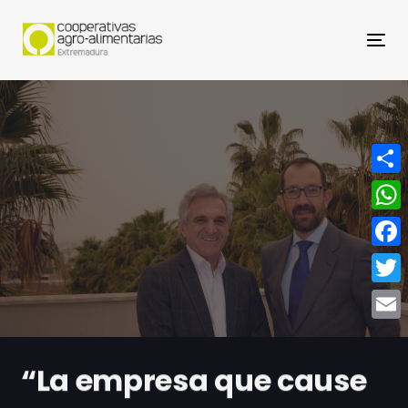
Nav
Compa
What
Face
Twitt
Email
“La empresa que cause