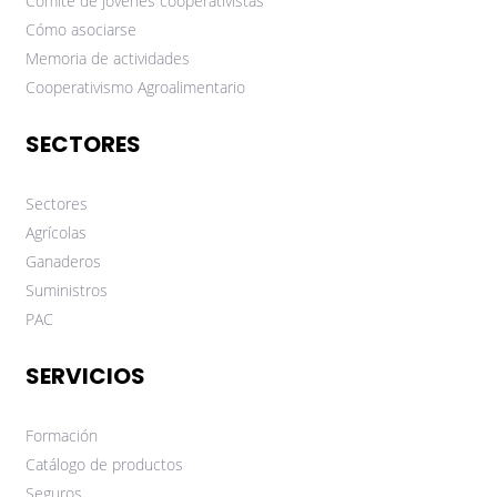
Comité de jóvenes cooperativistas
Cómo asociarse
Memoria de actividades
Cooperativismo Agroalimentario
SECTORES
Sectores
Agrícolas
Ganaderos
Suministros
PAC
SERVICIOS
Formación
Catálogo de productos
Seguros