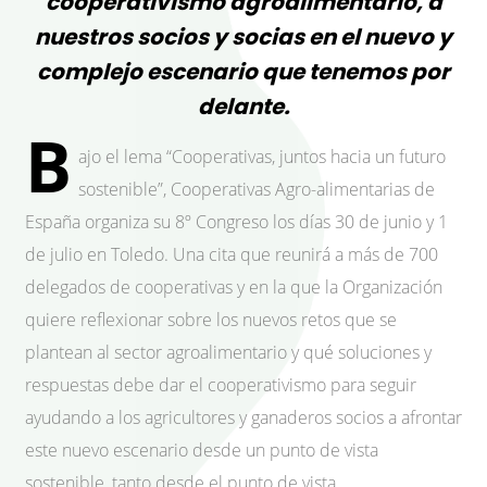
cooperativismo agroalimentario, a
nuestros socios y socias en el nuevo y
complejo escenario que tenemos por
delante.
B
ajo el lema “Cooperativas, juntos hacia un futuro
sostenible”, Cooperativas Agro-alimentarias de
España organiza su 8º Congreso los días 30 de junio y 1
de julio en Toledo. Una cita que reunirá a más de 700
delegados de cooperativas y en la que la Organización
quiere reflexionar sobre los nuevos retos que se
plantean al sector agroalimentario y qué soluciones y
respuestas debe dar el cooperativismo para seguir
ayudando a los agricultores y ganaderos socios a afrontar
este nuevo escenario desde un punto de vista
sostenible, tanto desde el punto de vista