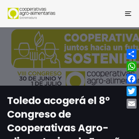
Nav
Compa
What
Face
Toledo acogerá el 8º
Twitt
Congreso de
Email
Cooperativas Agro-