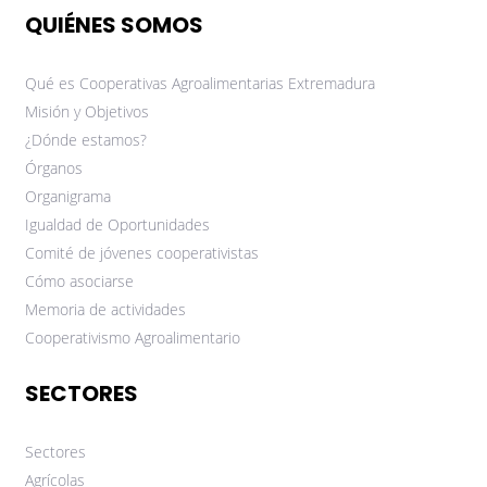
QUIÉNES SOMOS
Qué es Cooperativas Agroalimentarias Extremadura
Misión y Objetivos
¿Dónde estamos?
Órganos
Organigrama
Igualdad de Oportunidades
Comité de jóvenes cooperativistas
Cómo asociarse
Memoria de actividades
Cooperativismo Agroalimentario
SECTORES
Sectores
Agrícolas