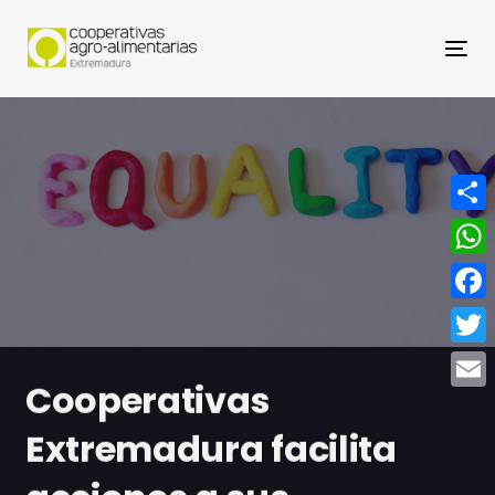
Nav
Compa
What
Face
Twitt
Cooperativas
Email
Extremadura facilita