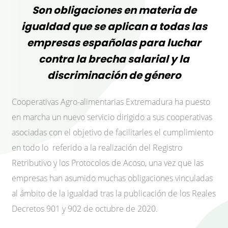
Son obligaciones en materia de
igualdad que se aplican a todas las
empresas españolas para luchar
contra la brecha salarial y la
discriminación de género
Cooperativas Agro-alimentarias Extremadura ha puesto
en marcha un nuevo servicio dirigido a sus cooperativas
asociadas con el objetivo de facilitarles el cumplimiento
en todo lo referido a la realización del Registro
Retributivo y los Protocolos de Acoso, una vez que las
empresas han asumido muchas obligaciones vinculadas
al ámbito de la igualdad tras la publicación de los Reales
Decretos 901 y 902 de octubre de 2020.