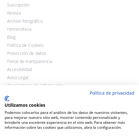
Suscripción
Revista
Archivo fotográfico
Hemeroteca
Blog
Política de Cookies
Protección de datos
Portal de transparencia
Accesibilidad
Aviso Legal
Canal interno de información
Política de privacidad
Utilizamos cookies
Podemos colocarlos para el análisis de los datos de nuestros visitantes,
para mejorar nuestro sitio web, mostrar contenido personalizado y
brindarle una excelente experiencia en el sitio web. Para obtener más
información sobre las cookies que utilizamos, abra la configuración.
©2021 Cooperativas Agroalimentarias Extremadura. Todos los