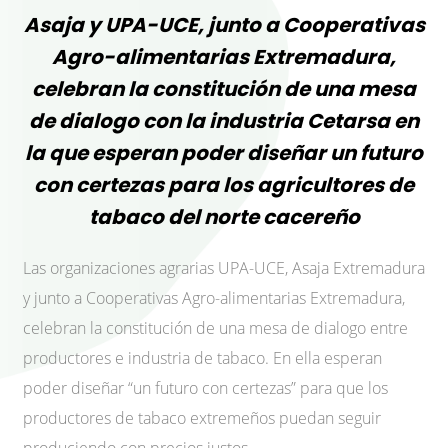
Asaja y UPA-UCE, junto a Cooperativas
Agro-alimentarias Extremadura,
celebran la constitución de una mesa
de dialogo con la industria Cetarsa en
la que esperan poder diseñar un futuro
con certezas para los agricultores de
tabaco del norte cacereño
Las organizaciones agrarias UPA-UCE, Asaja Extremadura
y junto a Cooperativas Agro-alimentarias Extremadura,
celebran la constitución de una mesa de dialogo entre
productores e industria de tabaco. En ella esperan
poder diseñar “un futuro con certezas” para que los
productores de tabaco extremeños puedan seguir