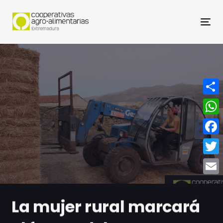
Nav
Compa
What
Face
Twitt
Email
La mujer rural marcará