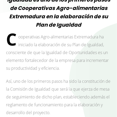
de Cooperativas Agro-alimentarias
Extremadura en la elaboración de su
Plan de Igualdad
C
ooperativas Agro-alimentarias Extremadura ha
iniciado la elaboración de su Plan de Igualdad,
consciente de que la Igualdad de Oportunidades es un
elemento fortalecedor de la empresa para incrementar
su productividad y eficiencia.
Así, uno de los primeros pasos ha sido la constitución de
la Comisión de Igualdad que será la que ejerza de mesa
de seguimiento de dicho plan, estableciendo además el
reglamento de funcionamiento para la elaboración y
desarrollo del proyecto.