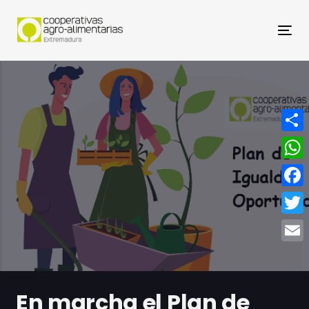
Nav
Compa
What
Face
Twitt
Email
En marcha el Plan de