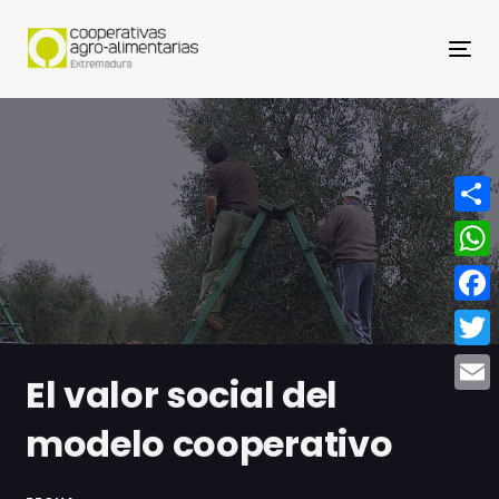
Nav
Compa
What
Face
Twitt
El valor social del
Email
modelo cooperativo