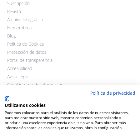
Suscripción
Revista
Archivo fotográfico
Hemeroteca
Blog
Política de Cookies
Protección de datos
Portal de transparencia
Accesibilidad
Aviso Legal
Canal interno de información
Política de privacidad
Utilizamos cookies
Podemos colocarlos para el análisis de los datos de nuestros visitantes,
para mejorar nuestro sitio web, mostrar contenido personalizado y
brindarle una excelente experiencia en el sitio web. Para obtener más
información sobre las cookies que utilizamos, abra la configuración.
©2021 Cooperativas Agroalimentarias Extremadura. Todos los