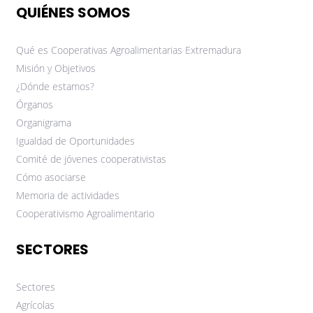
QUIÉNES SOMOS
Qué es Cooperativas Agroalimentarias Extremadura
Misión y Objetivos
¿Dónde estamos?
Órganos
Organigrama
Igualdad de Oportunidades
Comité de jóvenes cooperativistas
Cómo asociarse
Memoria de actividades
Cooperativismo Agroalimentario
SECTORES
Sectores
Agrícolas