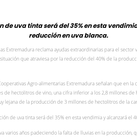
 de uva tinta será del 35% en esta vendimi
reducción en uva blanca.
as Extremadura reclama ayudas extraordinarias para el sector vit
ituación que atraviesa por la reducción del 40% de la producc
 Cooperativas Agro-alimentarias Extremadura señalan que en l
s de hectolitros de vino, una cifra inferior a los 2,8 millones d
uy lejana de la producción de 3 millones de hectolitros de la 
ión de uva tinta será del 35% en esta vendimia y alcanzará el 
leva varios años padeciendo la falta de lluvias en la producción