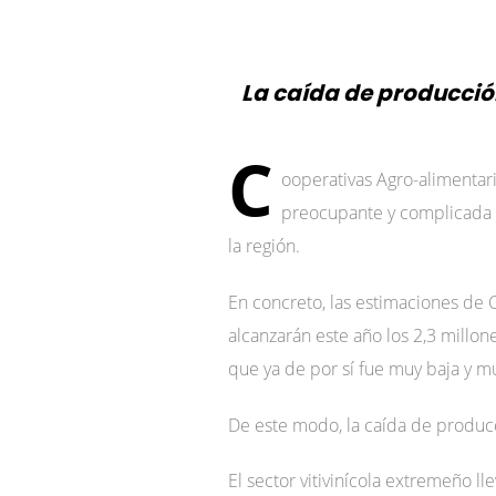
La caída de producción
C
ooperativas Agro-alimentari
preocupante y complicada s
la región.
En concreto, las estimaciones de
alcanzarán este año los 2,3 millone
que ya de por sí fue muy baja y m
De este modo, la caída de producc
El sector vitivinícola extremeño l