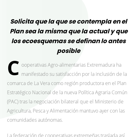
Solicita que la que se contempla en el
Plan sea la misma que la actual y que
los ecoesquemas se definan lo antes
posible
C
ooperativas Agro-alimentarias Extremadura ha
manifestado su satisfacción por la inclusión de la
comarca de La Vera como región productora en el Plan
Estratégico Nacional de la nueva Política Agraria Común
(PAC) tras la negociación bilateral que el Ministerio de
Agricultura, Pesca y Alimentación mantuvo ayer con las
comunidades autónomas.
La federación de cooperativas extremeñas traslada así