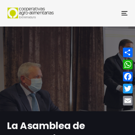
Nav
Compa
What
Face
Twitt
Email
La Asamblea de