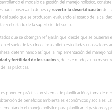
sarrollando el modelo de gestión del manejo holístico, consist
es para conservar la dehesa y
revertir la desertificación
del te
d del suelo que se produzcan, evaluando el estado de la calidad
as y el estado de la superficie del suelo.
tados que se obtengan reflejarán que, desde que se pusieran e
en el suelo de las cinco fincas piloto estudiadas unos valores 
dehesa, determinando así que la implementación del manejo holís
dad y fertilidad de los suelos
y, de este modo, a una mayor re
 de las prácticas.
 es poner en práctica un sistema de planificación y toma de dec
a obtención de beneficios ambientales, económicos y sociales. Est
ementando el manejo holístico para planificar el pastoreo y pe