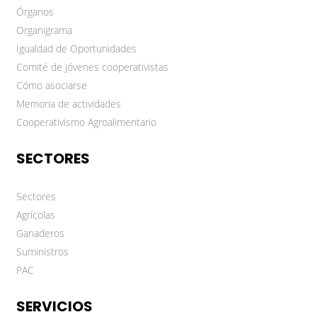
Órganos
Organigrama
Igualdad de Oportunidades
Comité de jóvenes cooperativistas
Cómo asociarse
Memoria de actividades
Cooperativismo Agroalimentario
SECTORES
Sectores
Agrícolas
Ganaderos
Suministros
PAC
SERVICIOS