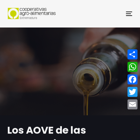
Nav
Compa
What
Face
Twitt
Email
Los AOVE de las