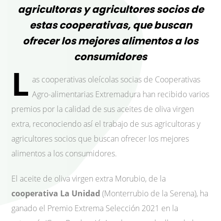
agricultoras y agricultores socios de
estas cooperativas, que buscan
ofrecer los mejores alimentos a los
consumidores
L
as cooperativas oleícolas socias de Cooperativas
Agro-alimentarias Extremadura han recibido varios
premios por la calidad de sus aceites de oliva virgen
extra, reconociendo así el trabajo de sus agricultoras y
agricultores socios que buscan ofrecer los mejores
alimentos a los consumidores.
El aceite de oliva virgen extra Morubio, de la
cooperativa La Unidad
(Monterrubio de la Serena), ha
ganado el Premio Extrema Selección 2021 en la