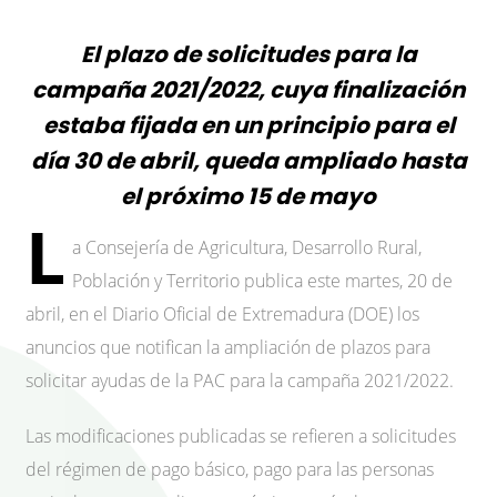
El plazo de solicitudes para la
campaña 2021/2022, cuya finalización
estaba fijada en un principio para el
día 30 de abril, queda ampliado hasta
el próximo 15 de mayo
L
a Consejería de Agricultura, Desarrollo Rural,
Población y Territorio publica este martes, 20 de
abril, en el Diario Oficial de Extremadura (DOE) los
anuncios que notifican la ampliación de plazos para
solicitar ayudas de la PAC para la campaña 2021/2022.
Las modificaciones publicadas se refieren a solicitudes
del régimen de pago básico, pago para las personas