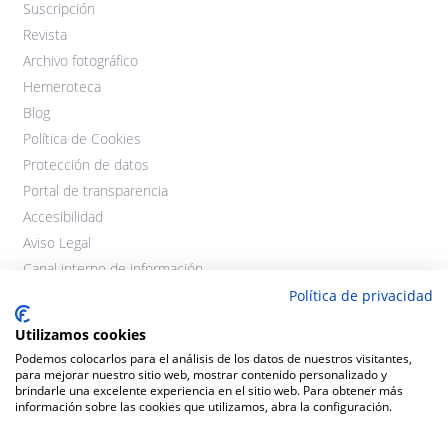
Suscripción
Revista
Archivo fotográfico
Hemeroteca
Blog
Política de Cookies
Protección de datos
Portal de transparencia
Accesibilidad
Aviso Legal
Canal interno de información
Política de privacidad
Utilizamos cookies
Podemos colocarlos para el análisis de los datos de nuestros visitantes,
para mejorar nuestro sitio web, mostrar contenido personalizado y
brindarle una excelente experiencia en el sitio web. Para obtener más
información sobre las cookies que utilizamos, abra la configuración.
©2021 Cooperativas Agroalimentarias Extremadura. Todos los