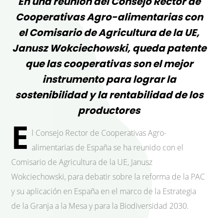
En una reunión del Consejo Rector de
Cooperativas Agro-alimentarias con
el Comisario de Agricultura de la UE,
Janusz Wokciechowski, queda patente
que las cooperativas son el mejor
instrumento para lograr la
sostenibilidad y la rentabilidad de los
productores
E
l Consejo Rector de Cooperativas Agro-
alimentarias de España se ha reunido con el
Comisario de Agricultura de la UE, Janusz
Wokciechowski, para debatir sobre la reforma de la PAC
y su aplicación en España en el marco de la Estrategia
de la Granja a la Mesa y para la Biodiversidad 2030.