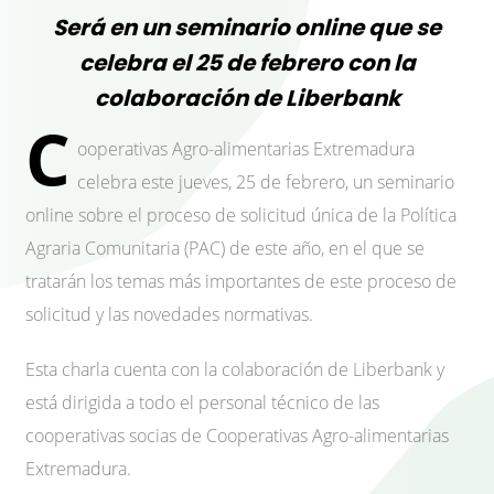
Será en un seminario online que se
celebra el 25 de febrero con la
colaboración de Liberbank
C
ooperativas Agro-alimentarias Extremadura
celebra este jueves, 25 de febrero, un seminario
online sobre el proceso de solicitud única de la Política
Agraria Comunitaria (PAC) de este año, en el que se
tratarán los temas más importantes de este proceso de
solicitud y las novedades normativas.
Esta charla cuenta con la colaboración de Liberbank y
está dirigida a todo el personal técnico de las
cooperativas socias de Cooperativas Agro-alimentarias
Extremadura.