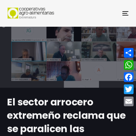
Nav
Compa
What
Face
El sector arrocero
Twitt
Email
extremeño reclama que
se paralicen las