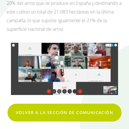
20% del arroz que se produce en España y destinando a
este cultivo un total de 21.083 hectáreas en la última
campaña, lo que supone igualmente el 21% de la
superficie nacional de arroz.
VOLVER A LA SECCIÓN DE COMUNICACIÓN