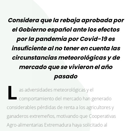
Considera que la rebaja aprobada por
el Gobierno español ante los efectos
por la pandemia por Covid-19 es
insuficiente al no tener en cuenta las
circunstancias meteorológicas y de
mercado que se vivieron el año
pasado
L
as adversidades meteorológicas y el
comportamiento del mercado han generado
considerables pérdidas de renta a los agricultores y
ganaderos extremeños, motivando que Cooperativas
Agro-alimentarias Extremadura haya solicitado al