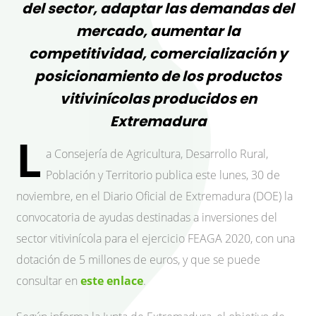
del sector, adaptar las demandas del
mercado, aumentar la
competitividad, comercialización y
posicionamiento de los productos
vitivinícolas producidos en
Extremadura
L
a Consejería de Agricultura, Desarrollo Rural,
Población y Territorio publica este lunes, 30 de
noviembre, en el Diario Oficial de Extremadura (DOE) la
convocatoria de ayudas destinadas a inversiones del
sector vitivinícola para el ejercicio FEAGA 2020, con una
dotación de 5 millones de euros, y que se puede
consultar en
este enlace
.